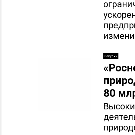
ограни
ускоре
предпр
изменит
Закупки
«Росн
приро
80 мл
Высоки
деятел
природ