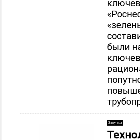
ключев
«Роснеф
«зелен
состав
были н
ключев
рацион
попутно
повыше
трубопр
Закупки
Техно