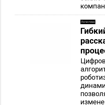
компани
Логистика
Гибки
расск
проце
Цифров
алгори
роботи
динами
позвол
измене