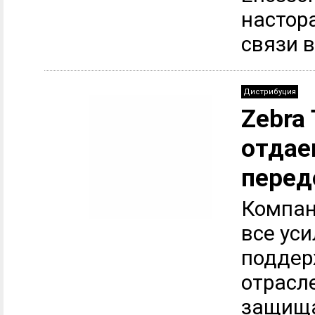
настор
связи в
Дистрибуция
Zebra
отдае
перед
Компан
все уси
поддер
отрасле
защища