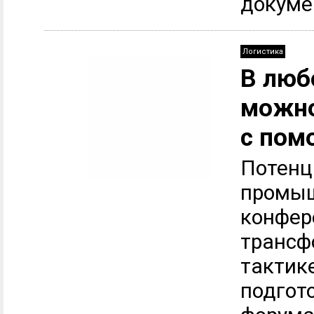
докумен
Логистика
В люб
можно
с пом
Потенц
промыш
конфер
трансф
тактик
подгот