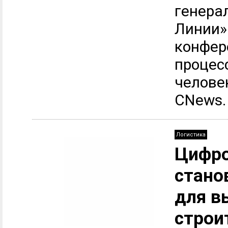
генера
Линии»
конфер
процес
челове
CNews.
Логистика
Цифро
стано
для в
строи