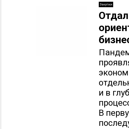
Закупки
Отдал
ориен
бизне
Пандем
проявл
эконом
отдельн
и в гл
процес
В перв
послед