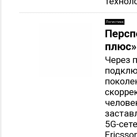
техноло
Логистика
Персп
плюс»
Через п
подклю
поколен
скорре
челове
застав
5G-сет
Ericsso