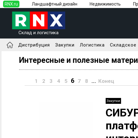
RNX.ru
Ландшафтный дизайн
Недвижимость
П
Склад и логистика
Дистрибуция
Закупки
Логистика
Складское
Интересные и полезные матери
6
1
2
3
4
5
7
8
...
Конец
Закупки
СИБУР
платф