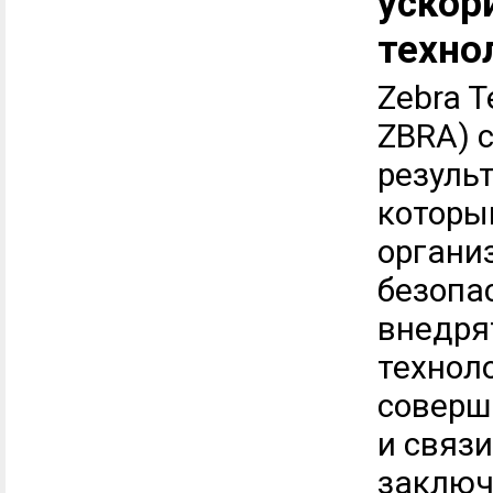
ускор
техно
Zebra T
ZBRA) 
резуль
которы
органи
безопа
внедря
технол
соверш
и связи
заключ