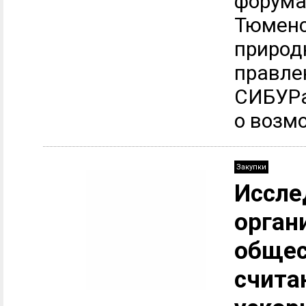
форума
Тюменс
природ
правле
СИБУРа
о возмо
Закупки
Исслед
орган
общес
счита