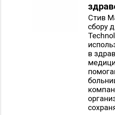
здрав
Стив Ма
сбору 
Technol
исполь
в здрав
медици
помога
больни
компан
органи
сохран