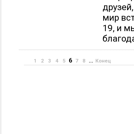
друзей,
мир вс
19, и 
благод
6
1
2
3
4
5
7
8
...
Конец