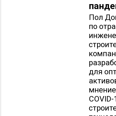
панде
Пол Дон
по отр
инжене
строите
компан
разраб
для оп
активо
мнение
COVID-
строит