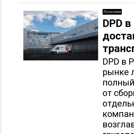
Логистика
DPD в
доста
транс
DPD в 
рынке 
полный
от сбор
отдель
компан
возгла