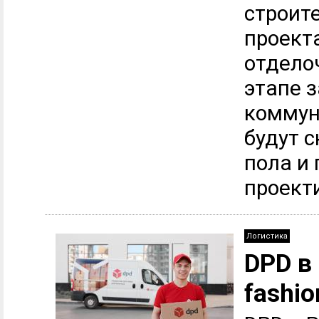
строите
проект
отдело
этапе 
коммун
будут 
пола и
проекти
Логистика
DPD в
fashi