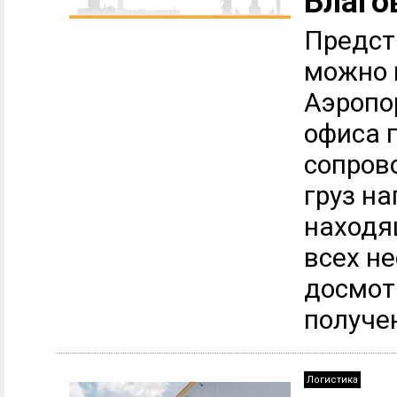
Благо
Предст
можно 
Аэропо
офиса 
сопров
груз н
находя
всех н
досмотр
получен
Логистика