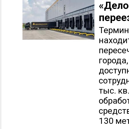
«Дело
перее
Термин
находит
пересе
города,
доступ
сотруд
тыс. кв
обрабо
средст
130 мет