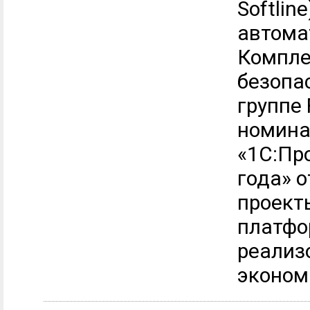
Softlin
автома
Компле
безопа
группе
номина
«1С:Про
года» 
проект
платфо
реализ
экономи