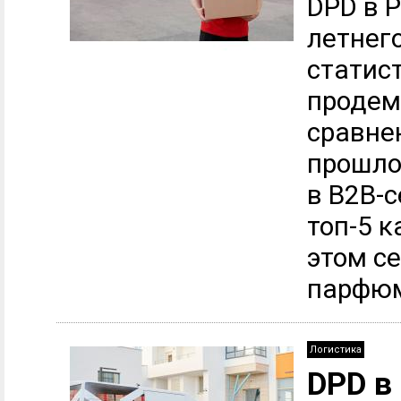
DPD в Р
летнег
статист
продем
сравне
прошло
в B2B-с
топ-5 к
этом с
парфюм
Логистика
DPD в