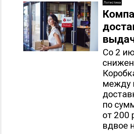
Логистика
Компа
доста
выда
Со 2 и
снижен
Коробк
между 
достав
по сум
от 200 
вдвое 