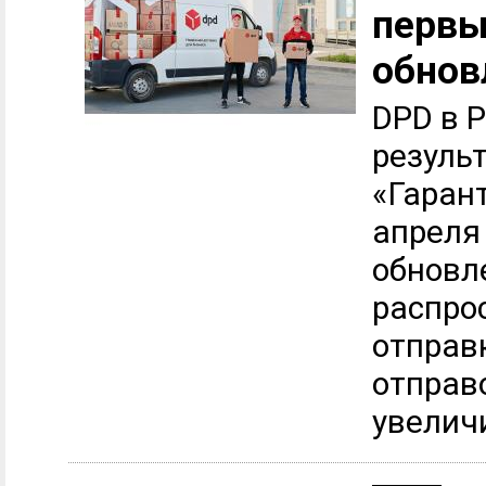
первы
обнов
DPD в 
резуль
«Гарант
апреля 
обновл
распро
отправ
отправ
увеличи