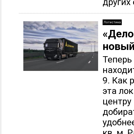
других 
Логистика
«Дело
новый
Теперь
находит
9. Как 
эта ло
центру 
добира
удобне
кв. м.