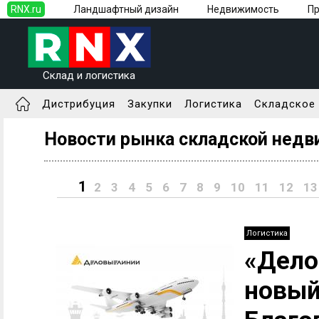
RNX.ru
Ландшафтный дизайн
Недвижимость
П
Склад и логистика
Дистрибуция
Закупки
Логистика
Складское
Новости рынка складской нед
1
2
3
4
5
6
7
8
9
10
11
12
13
Логистика
«Дело
новый