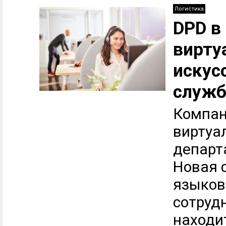
Логистика
DPD в
вирту
искус
служб
Компан
виртуа
департ
Новая 
языков
сотруд
находи