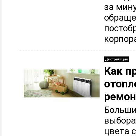
за мин
обраще
постоб
корпора
Дистрибуция
Как п
отопл
ремон
Больши
выбора
цвета 