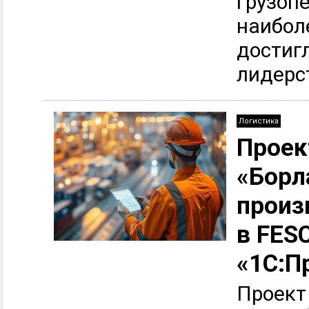
грузопе
наибол
достиг
лидерст
Логистика
Проек
«Борл
произ
в FES
«1С:П
Проект