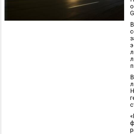
о
G
В
з
э
л
л
п
В
л
Н
г
с
«
ф
р