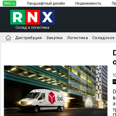
RNX.ru
Ландшафтный дизайн
Недвижимость
П
Склад и логистика
Дистрибуция
Закупки
Логистика
Складское
1
Н
D
в
э
П