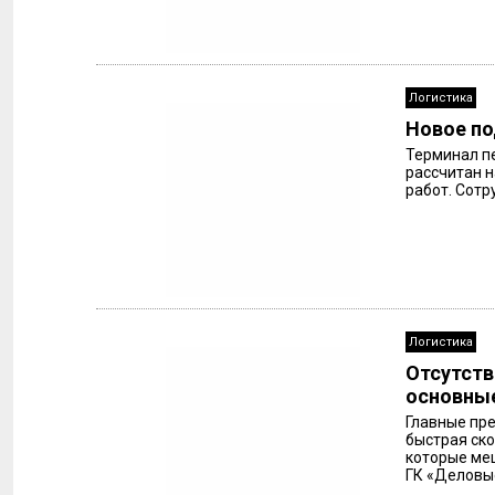
Логистика
Новое по
Терминал пе
рассчитан н
работ. Сотр
Логистика
Отсутств
основные
Главные пр
быстрая ско
которые меш
ГК «Деловые