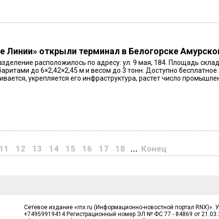
 Линии» открыли терминал в Белогорске Амурско
зделение расположилось по адресу: ул. 9 мая, 184. Площадь склад
баритами до 6×2,42×2,45 м и весом до 3 тонн. Доступно бесплатное
ивается, укрепляется его инфраструктура, растет число промышлен
11
12
13
14
15
16
17
18
...
Конец
Сетевое издание «rnx.ru (Информационно-новостной портал RNX)». 
+74959919414 Регистрационный номер ЭЛ № ФС 77 - 84869 от 21.03