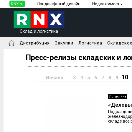
RNX.ru
Ландшафтный дизайн
Недвижимость
Склад и логистика
Дистрибуция
Закупки
Логистика
Складское
Пресс-релизы складских и ло
10
Начало
...
3
4
5
6
7
8
9
Логистика
«Деловые
Подразделен
железнодор
складе все 