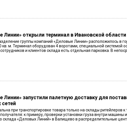
 Линии» открыли терминал в Ивановской области
азделение группы компаний «Деловые Линии» расположилось в гор
0 кв. м. Терминал оборудован 4 воротами, специальной системой
сотрудников и клиентов склада есть отдельная парковка. В непоср
 Линии» запустили палетную доставку для поста
 сетей
альна при транспортировке товара только на склады ритейлеров к
получателя: к примеру, проверки установки груза внутри машины 
о склада «Деловых Линий» в Валищево в распределительные центр