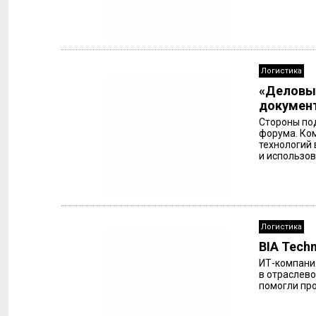
Логистика
«Деловые
документ
Стороны по
форума. Ко
технологий 
и использов
Логистика
BIA Tech
ИТ-компания
в отраслево
помогли про