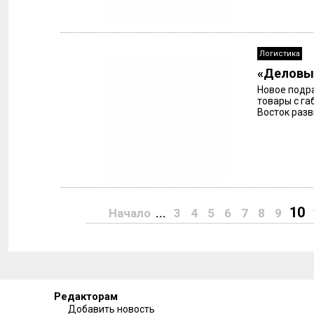
Логистика
«Деловые
Новое подра
товары с га
Восток разв
10
Начало
...
3
4
5
6
7
8
9
Редакторам
Добавить новость