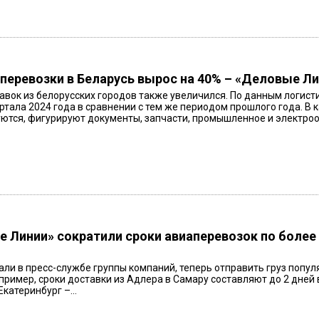
 перевозки в Беларусь вырос на 40% – «Деловые Л
вок из белорусских городов также увеличился. По данным логисти
ртала 2024 года в сравнении с тем же периодом прошлого года. В 
ются, фигурируют документы, запчасти, промышленное и электрооб
 Линии» сократили сроки авиаперевозок по более ч
али в пресс-службе группы компаний, теперь отправить груз поп
пример, сроки доставки из Адлера в Самару составляют до 2 дней вм
катеринбург –...