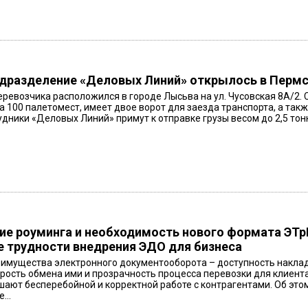
дразделение «Деловых Линий» открылось в Перм
ревозчика расположился в городе Лысьва на ул. Чусовская 8А/2.
а 100 палетомест, имеет двое ворот для заезда транспорта, а та
удники «Деловых Линий» примут к отправке грузы весом до 2,5 тонн
ие роуминга и необходимость нового формата ЭТр
 трудности внедрения ЭДО для бизнеса
еимущества электронного документооборота – доступность наклад
рость обмена ими и прозрачность процесса перевозки для клиента
ают бесперебойной и корректной работе с контрагентами. Об это
...