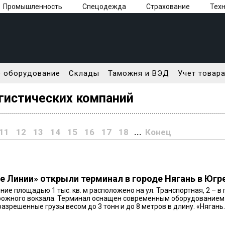
Промышленность
Спецодежда
Страхование
Тех
 оборудование
Склады
Таможня и ВЭД
Учет товар
гистических компаний
11
12
13
14
15
16
17
18
...
Конец
 Линии» открыли терминал в городе Нягань в Югр
ие площадью 1 тыс. кв. м расположено на ул. Транспортная, 2 – 
ожного вокзала. Терминал оснащен современным оборудованием и
разрешенные грузы весом до 3 тонн и до 8 метров в длину. «Нягань..