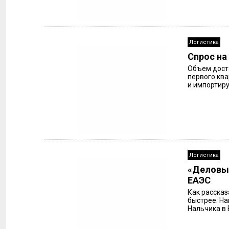
Логистика
Спрос на
Объем доста
первого ква
и импортиру
Логистика
«Деловые
ЕАЭС
Как рассказ
быстрее. На
Нальчика в Е