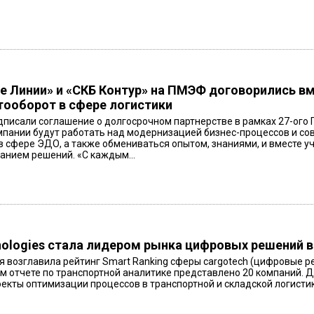
 Линии» и «СКБ Контур» на ПМЭФ договорились вм
ооборот в сфере логистики
дписали соглашение о долгосрочном партнерстве в рамках 27-ого
мпании будут работать над модернизацией бизнес-процессов и 
в сфере ЭДО, а также обмениваться опытом, знаниями, и вместе у
анием решений. «С каждым...
nologies стала лидером рынка цифровых решений в
 возглавила рейтинг Smart Ranking сферы cargotech (цифровые ре
м отчете по транспортной аналитике представлено 20 компаний. Д
екты оптимизации процессов в транспортной и складской логистике