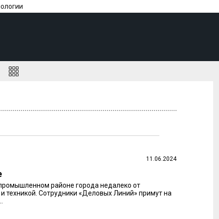
нологии
а
11.06.2024
е
в промышленном районе города недалеко от
 техникой. Сотрудники «Деловых Линий» примут на
.