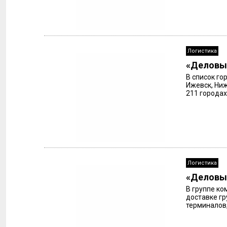
Логистика
«Деловые
В список го
Ижевск, Ниж
211 городах
Логистика
«Деловые
В группе ко
доставке гр
терминалов