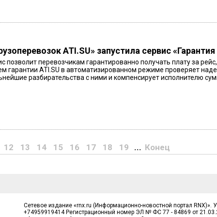
рузоперевозок ATI.SU» запустила сервис «Гарантия
с позволит перевозчикам гарантированно получать плату за рейс, 
м гарантии ATI.SU в автоматизированном режиме проверяет надеж
ьнейшие разбирательства с ними и компенсирует исполнителю сумму
12
13
14
15
16
17
18
19
...
Конец
Сетевое издание «rnx.ru (Информационно-новостной портал RNX)». 
+74959919414 Регистрационный номер ЭЛ № ФС 77 - 84869 от 21.03