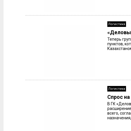
Логистика
«Деловые
Теперь груп
пунктов, ко
Казахстаном
Логистика
Спрос на
В ГК «Делов
расширением
всего, согл
назначения,.