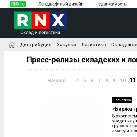
RNX.ru
Ландшафтный дизайн
Недвижимость
Склад и логистика
Дистрибуция
Закупки
Логистика
Складское
Пресс-релизы складских и ло
11
Начало
...
4
5
6
7
8
9
10
Логистика
«Биржа г
В экосистем
увидеть лу
грузопотоко
экспедиторо