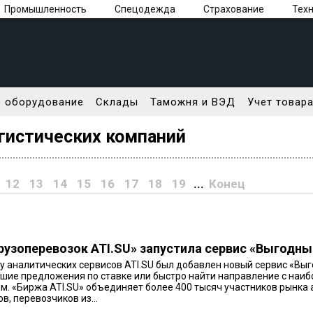
Промышленность
Спецодежда
Страхование
Тех
 оборудование
Склады
Таможня и ВЭД
Учет товар
гистических компаний
12
13
14
15
16
17
18
19
...
Конец
рузоперевозок ATI.SU» запустила сервис «Выгодны
у аналитических сервисов ATI.SU был добавлен новый сервис «Вы
чшие предложения по ставке или быстро найти направление с наи
м. «Биржа ATI.SU» объединяет более 400 тысяч участников рынка
в, перевозчиков из...