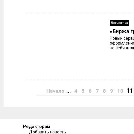
Логистика
«Биржа г
Новый серви
оформление
на себя дал
11
Начало
...
4
5
6
7
8
9
10
Редакторам
Добавить новость