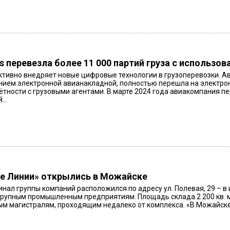
nes перевезла более 11 000 партий груза с использ
 активно внедряет новые цифровые технологии в грузоперевозки. А
нием электронной авианакладной, полностью перешла на электр
ётности с грузовыми агентами. В марте 2024 года авиакомпания пе
...
е Линии» открылись в Можайске
нал группы компаний расположился по адресу ул. Полевая, 29 – в
крупным промышленным предприятиям. Площадь склада 2 200 кв. 
м магистралям, проходящим недалеко от комплекса. «В Можайске 