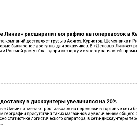
 Линии» расширили географию автоперевозок в К
па компаний доставляет грузы в Аоягоз, Курчатов, Шемонаиха и Р
торые были ранее доступны для заказчиков. В «Деловых Линиях» р
 и Россией растут благодаря экспорту и импорту запчастей, промы
 доставку в дискаунтеры увеличился на 20%
ые Линии» отмечают рост заказов на перевозки в торговые сети б
 географии присутствия таких магазинов и увеличением общего с
асно статистике логистического оператора, в сети-дискаунтеры пе
..