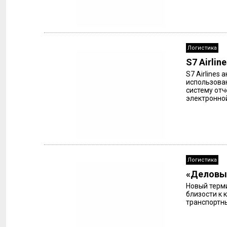
Логистика
S7 Airli
S7 Airlines
использова
систему отч
электронной
Логистика
«Деловы
Новый терми
близости к 
транспортны