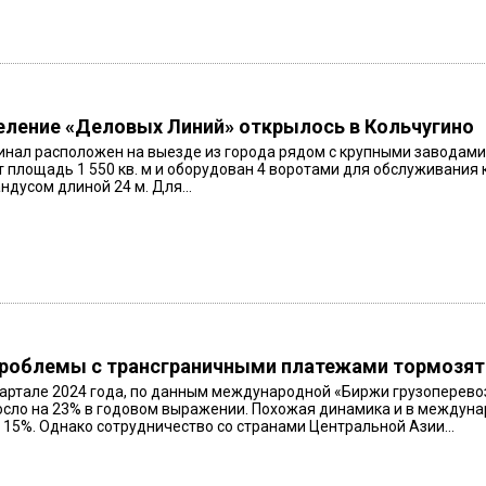
ление «Деловых Линий» открылось в Кольчугино
нал расположен на выезде из города рядом с крупными заводами и
 площадь 1 550 кв. м и оборудован 4 воротами для обслуживания 
ндусом длиной 24 м. Для...
Проблемы с трансграничными платежами тормозя
артале 2024 года, по данным международной «Биржи грузоперевозо
сло на 23% в годовом выражении. Похожая динамика и в междунар
 15%. Однако сотрудничество со странами Центральной Азии...