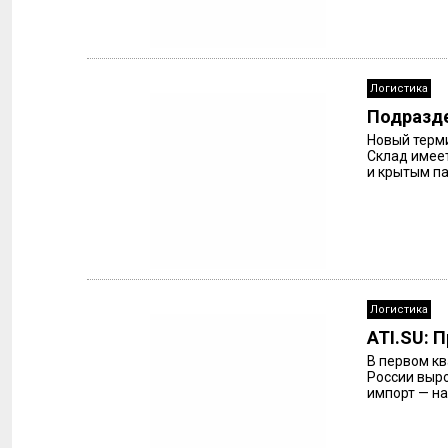
Логистика
Подразде
Новый терми
Склад имеет
и крытым па
Логистика
ATI.SU: 
В первом кв
России выро
импорт — на