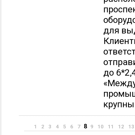
проспек
оборуд
для вы
Клиент
ответс
отправ
до 6*2,
«Между
промыш
крупным
8
1
2
3
4
5
6
7
9
10
11
12
13