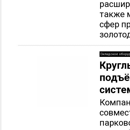
расшир
также 
сфер п
золотод
Складское обору
Кругл
подъё
систе
Компан
совмес
парков