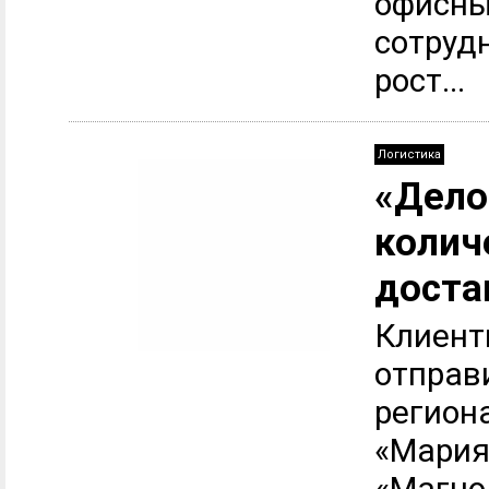
офисны
сотруд
рост...
Логистика
«Дело
колич
доста
Клиент
отправ
регион
«Мария 
«Магно