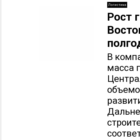
Логистика
Рост 
Восто
полго
В комп
масса г
Центра
объемо
развит
Дальне
строит
соотве