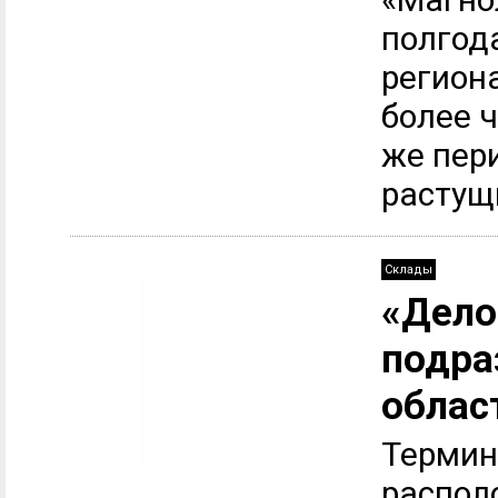
полгода
регион
более 
же пер
растущи
Склады
«Дело
подра
облас
Термин
распол