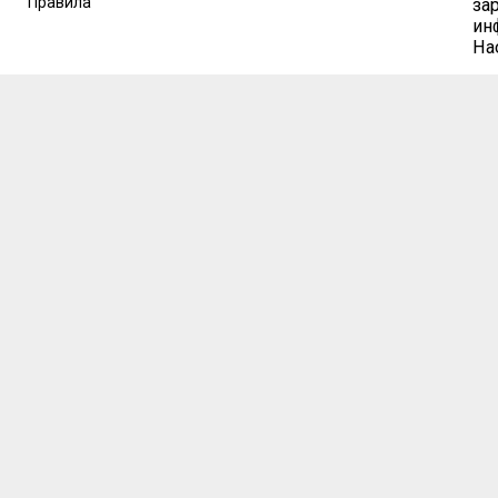
Правила
за
ин
На