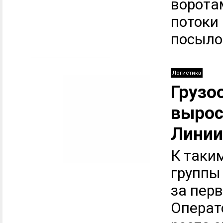
ворота
потоки
посылок
Логистика
Грузо
вырос
Линии
К таки
группы
за перв
Операт