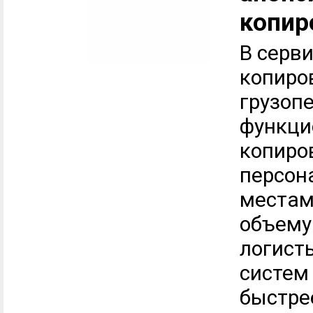
копир
В серв
копиро
грузопе
функци
копиро
персон
местам 
объему
логист
систем 
быстрее