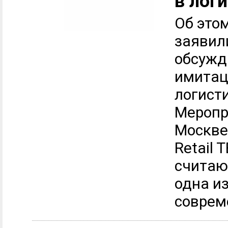
в лог
Об это
заявили
обсужд
имитац
логисти
Меропр
Москве
Retail 
считаю
одна и
совреме