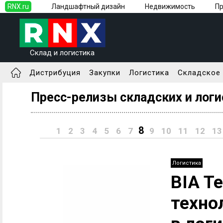
RNX.ru
Ландшафтный дизайн
Недвижимость
П
Склад и логистика
Дистрибуция
Закупки
Логистика
Складское
Пресс-релизы складских и лог
8
1
2
3
4
5
6
7
9
10
11
12
13
Логистика
BIA Te
техно