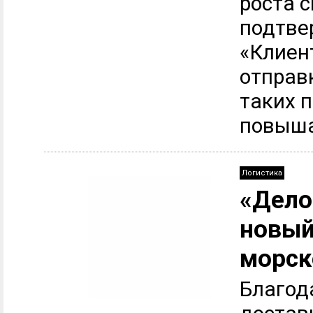
роста с
подтве
«Клиен
отправк
таких п
повыша
Логистика
«Дело
новый
морск
Благод