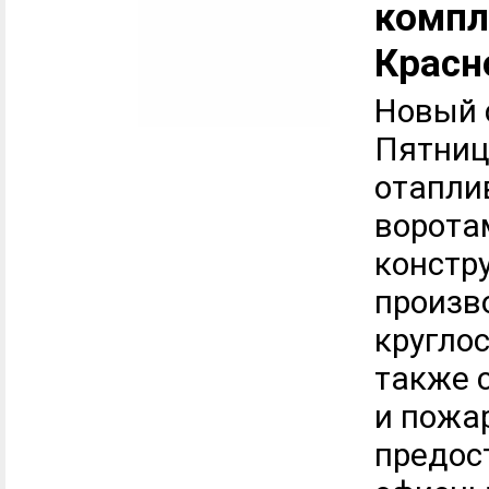
компл
Красн
Новый 
Пятницк
отапли
ворота
констр
произв
кругло
также 
и пожа
предос