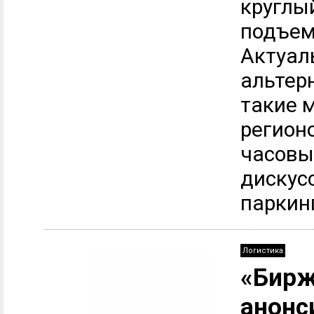
круглы
подъем
Актуал
альтер
такие 
регионо
часовы
дискус
паркинг
Логистика
«Бирж
анонс